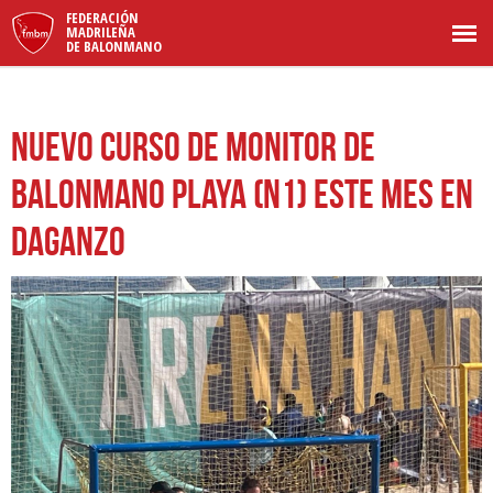
FEDERACIÓN
MADRILEÑA
DE BALONMANO
Nuevo curso de Monitor de
Balonmano Playa (N1) este mes en
Daganzo