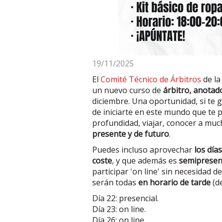
19/11/2025
El
Comité Técnico de Árbitros
de l
un nuevo curso de
árbitro, anota
diciembre. Una oportunidad, si te 
de iniciarte en este mundo que te
profundidad, viajar, conocer a mu
presente y de futuro
.
Puedes incluso aprovechar
los día
coste
, y que además es
semipresen
participar 'on line' sin necesidad 
serán todas
en horario de tarde
(d
Día 22: presencial.
Día 23: on line.
Día 26: on line