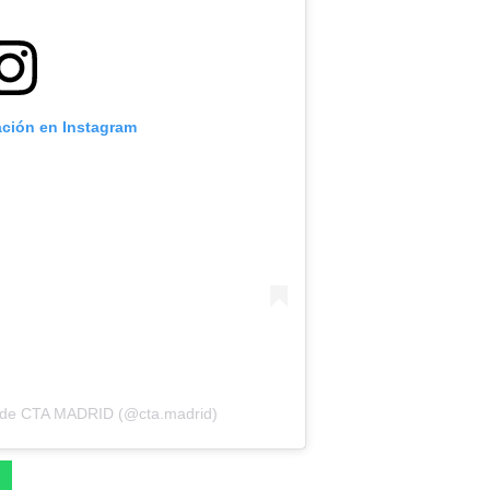
ación en Instagram
a de CTA MADRID (@cta.madrid)