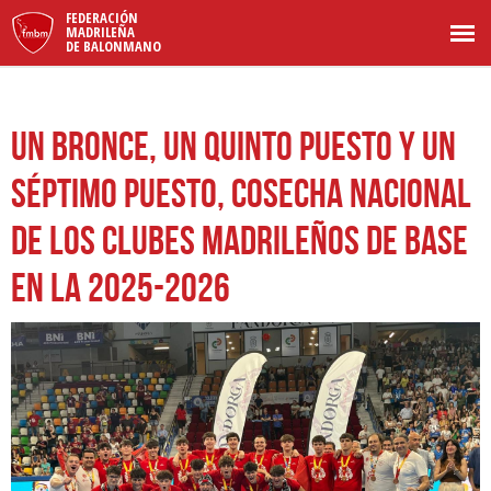
FEDERACIÓN
MADRILEÑA
DE BALONMANO
Un bronce, un quinto puesto y un
séptimo puesto, cosecha nacional
de los clubes madrileños de base
en la 2025-2026