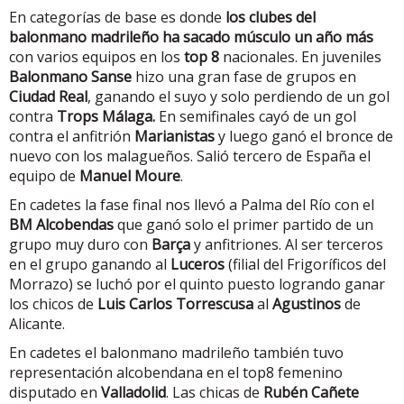
En categorías de base es donde
los clubes del
balonmano madrileño ha sacado músculo un año más
con varios equipos en los
top 8
nacionales. En juveniles
Balonmano Sanse
hizo una gran fase de grupos en
Ciudad Real
, ganando el suyo y solo perdiendo de un gol
contra
Trops Málaga.
En semifinales cayó de un gol
contra el anfitrión
Marianistas
y luego ganó el bronce de
nuevo con los malagueños. Salió tercero de España el
equipo de
Manuel Moure
.
En cadetes la fase final nos llevó a Palma del Río con el
BM Alcobendas
que ganó solo el primer partido de un
grupo muy duro con
Barça
y anfitriones. Al ser terceros
en el grupo ganando al
Luceros
(filial del Frigoríficos del
Morrazo) se luchó por el quinto puesto logrando ganar
los chicos de
Luis Carlos Torrescusa
al
Agustinos
de
Alicante.
En cadetes el balonmano madrileño también tuvo
representación alcobendana en el top8 femenino
disputado en
Valladolid
. Las chicas de
Rubén Cañete