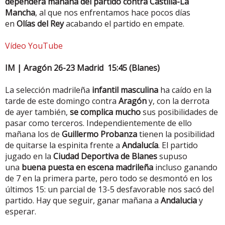
dependerá mañana del partido contra Castilla-La
Mancha
, al que nos enfrentamos hace pocos días
en
Olías del Rey
acabando el partido en empate.
Vídeo YouTube
IM | Aragón 26-23 Madrid 15:45 (Blanes)
La selección madrileña
infantil masculina
ha caído en la
tarde de este domingo contra
Aragón
y, con la derrota
de ayer también,
se complica mucho
sus posibilidades de
pasar como terceros. Independientemente de ello
mañana los de
Guillermo Probanza
tienen la posibilidad
de quitarse la espinita frente a
Andalucía
. El partido
jugado en la
Ciudad Deportiva de Blanes
supuso
una
buena puesta en escena madrileña
incluso ganando
de 7 en la primera parte, pero todo se desmontó en los
últimos 15: un parcial de 13-5 desfavorable nos sacó del
partido. Hay que seguir, ganar mañana a
Andalucia
y
esperar.