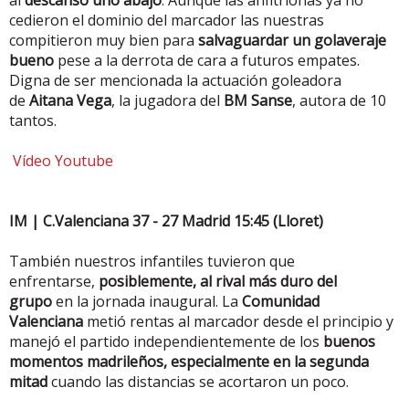
al
descanso uno abajo
. Aunque las anfitrionas ya no
cedieron el dominio del marcador las nuestras
compitieron muy bien para
salvaguardar un golaveraje
bueno
pese a la derrota de cara a futuros empates.
Digna de ser mencionada la actuación goleadora
de
Aitana Vega
, la jugadora del
BM Sanse
, autora de 10
tantos.
Vídeo Youtube
IM | C.Valenciana 37 - 27 Madrid 15:45 (Lloret)
También nuestros infantiles tuvieron que
enfrentarse,
posiblemente, al rival más duro del
grupo
en la jornada inaugural. La
Comunidad
Valenciana
metió rentas al marcador desde el principio y
manejó el partido independientemente de los
buenos
momentos madrileños, especialmente en la segunda
mitad
cuando las distancias se acortaron un poco.