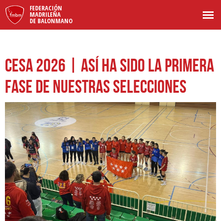
FEDERACIÓN
MADRILEÑA
DE BALONMANO
CESA 2026 | Así ha sido la primera
fase de nuestras selecciones