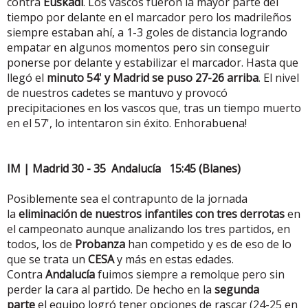
contra
Euskadi
. Los vascos fueron la mayor parte del
tiempo por delante en el marcador pero los madrileños
siempre estaban ahí, a 1-3 goles de distancia logrando
empatar en algunos momentos pero sin conseguir
ponerse por delante y estabilizar el marcador. Hasta que
llegó el
minuto 54' y Madrid se puso 27-26 arriba
. El nivel
de nuestros cadetes se mantuvo y provocó
precipitaciones en los vascos que, tras un tiempo muerto
en el 57', lo intentaron sin éxito. Enhorabuena!
IM | Madrid 30 - 35 Andalucía 15:45 (Blanes)
Posiblemente sea el contrapunto de la jornada
la
eliminación de nuestros infantiles con tres derrotas
en
el campeonato aunque analizando los tres partidos, en
todos, los de
Probanza
han competido y es de eso de lo
que se trata un
CESA
y más en estas edades.
Contra
Andalucía
fuimos siempre a remolque pero sin
perder la cara al partido. De hecho en la
segunda
parte
el equipo logró tener opciones de rascar (24-25 en