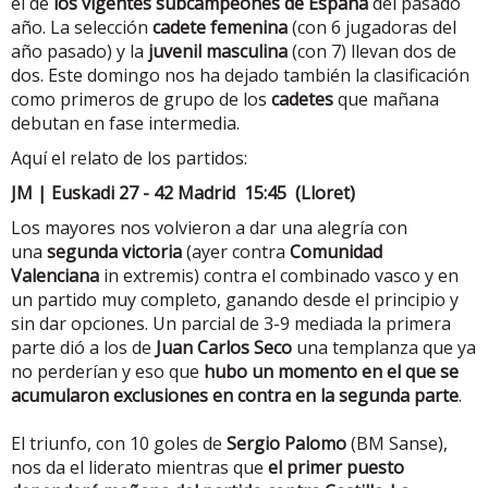
el de
los vigentes subcampeones de España
del pasado
año. La selección
cadete femenina
(con 6 jugadoras del
año pasado) y la
juvenil masculina
(con 7) llevan dos de
dos. Este domingo nos ha dejado también la clasificación
como primeros de grupo de los
cadetes
que mañana
debutan en fase intermedia.
Aquí el relato de los partidos:
JM
| Euskadi 27 - 42 Madrid 15:45 (Lloret)
Los mayores nos volvieron a dar una alegría con
una
segunda victoria
(ayer contra
Comunidad
Valenciana
in extremis) contra el combinado vasco y en
un partido muy completo, ganando desde el principio y
sin dar opciones. Un parcial de 3-9 mediada la primera
parte dió a los de
Juan Carlos Seco
una templanza que ya
no perderían y eso que
hubo un momento en el que se
acumularon exclusiones en contra en la segunda parte
.
El triunfo, con 10 goles de
Sergio Palomo
(BM Sanse),
nos da el liderato mientras que
el primer puesto