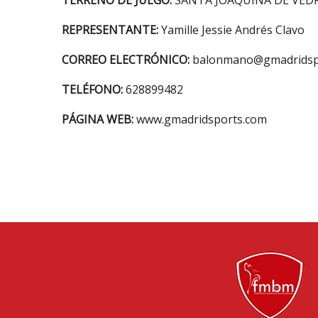
TERRENO DE JUEGO:
SANTA JOAQUINA DE VEDR
REPRESENTANTE:
Yamille Jessie Andrés Clavo
CORREO ELECTRÓNICO:
balonmano@gmadridsp
TELÉFONO:
628899482
PÁGINA WEB:
www.gmadridsports.com