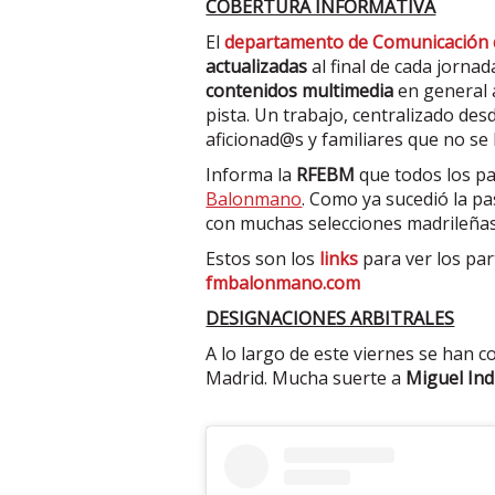
COBERTURA INFORMATIVA
El
departamento de Comunicación
actualizadas
al final de cada jorna
contenidos multimedia
en general 
pista. Un trabajo, centralizado des
aficionad@s y familiares que no s
Informa la
RFEBM
que todos los par
Balonmano
. Como ya sucedió la p
con muchas selecciones madrileña
Estos son los
links
para ver los par
fmbalonmano.com
DESIGNACIONES ARBITRALES
A lo largo de este viernes se han 
Madrid. Mucha suerte a
Miguel Ind