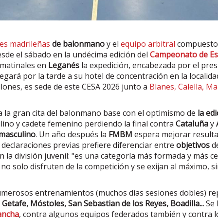
nes madrileñas
de balonmano
y el
equipo arbitral
compuesto p
esde el sábado en la undécima edición del
Campeonato de Es
 matinales en
Leganés
la expedición, encabezada por el pre
legará por la tarde a su hotel de concentración en la local
lones, es sede de este CESA 2026 junto a
Blanes, Calella, M
 la gran cita del balonmano base con el optimismo de
la ed
lino y cadete femenino perdiendo la final contra
Cataluña
y
 masculino
. Un año después la
FMBM
espera mejorar resulta
n declaraciones previas prefiere diferenciar entre
objetivos
de
n la división juvenil: "es una categoría más formada y más c
 no solo disfruten de la competición y se exijan al máximo, s
umerosos entrenamientos (muchos días sesiones dobles) re
Getafe, Móstoles, San Sebastian de los Reyes, Boadilla...
Se 
ancha
, contra algunos equipos federados también y contra 