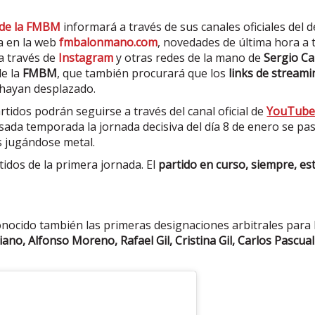
 de la FMBM
informará a través de sus canales oficiales del 
da en la web
fmbalonmano.com
, novedades de última hora a 
a través de
Instagram
y otras redes de la mano de
Sergio C
de la
FMBM
, que también procurará que los
links de stream
e hayan desplazado.
tidos podrán seguirse a través del canal oficial de
YouTub
asada temporada la jornada decisiva del día 8 de enero se p
s jugándose metal.
tidos de la primera jornada. El
partido en curso, siempre, es
conocido también las primeras designaciones arbitrales para
iano, Alfonso Moreno, Rafael Gil, Cristina Gil, Carlos Pascua