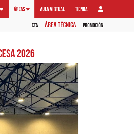
Áreas
Aula virtual
Tienda
Área técnica
CTA
Promoción
 CESA 2026