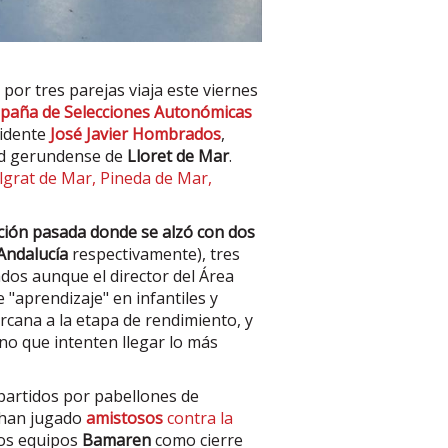
or tres parejas viaja este viernes
paña de Selecciones Autonómicas
sidente
José Javier Hombrados
,
idad gerundense de
Lloret de Mar
.
algrat de Mar, Pineda de Mar,
ición pasada donde se alzó con dos
Andalucía
respectivamente), tres
dos aunque el director del Área
 "aprendizaje" en infantiles y
ercana a la etapa de rendimiento, y
ino que intenten llegar lo más
partidos por pabellones de
han jugado
amistosos
contra la
los equipos
Bamaren
como cierre