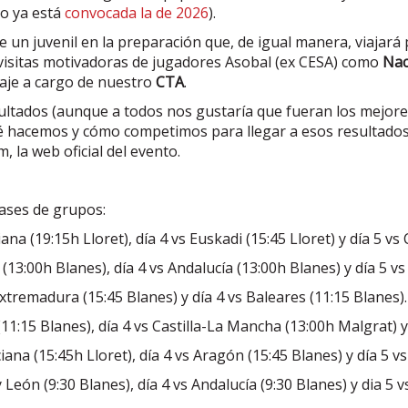
to ya está
convocada la de 2026
).
e un juvenil en la preparación que, de igual manera, viajar
visitas motivadoras de jugadores Asobal (ex CESA) como
Nac
raje a cargo de nuestro
CTA
.
sultados (aunque a todos nos gustaría que fueran los mejor
ué hacemos y cómo competimos para llegar a esos resultado
 la web oficial del evento.
fases de grupos:
ana (19:15h Lloret), día 4 vs Euskadi (15:45 Lloret) y día 5 vs
(13:00h Blanes), día 4 vs Andalucía (13:00h Blanes) y día 5 v
xtremadura (15:45 Blanes) y día 4 vs Baleares (11:15 Blanes)
11:15 Blanes), día 4 vs Castilla-La Mancha (13:00h Malgrat) y 
ciana (15:45h Lloret), día 4 vs Aragón (15:45 Blanes) y día 5 v
y León (9:30 Blanes), día 4 vs Andalucía (9:30 Blanes) y dia 5 