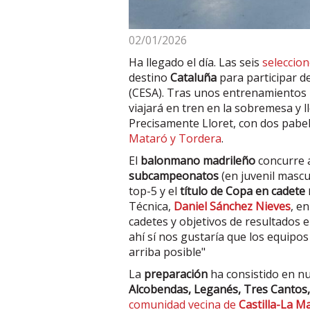
02/01/2026
Ha llegado el día. Las seis
seleccio
destino
Cataluña
para participar d
(CESA). Tras unos entrenamientos
viajará en tren en la sobremesa y l
Precisamente Lloret, con dos pabel
Mataró y Tordera
.
El
balonmano madrileño
concurre a
subcampeonatos
(en juvenil mascu
top-5 y el
título de Copa en cadete
Técnica,
Daniel Sánchez Nieves
, e
cadetes y objetivos de resultados e
ahí sí nos gustaría que los equipos
arriba posible"
La
preparación
ha consistido en n
Alcobendas, Leganés, Tres Cantos, 
comunidad vecina de
Castilla-La M