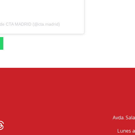
a de CTA MADRID (@cta.madrid)
Avda. Sala
Lunes a