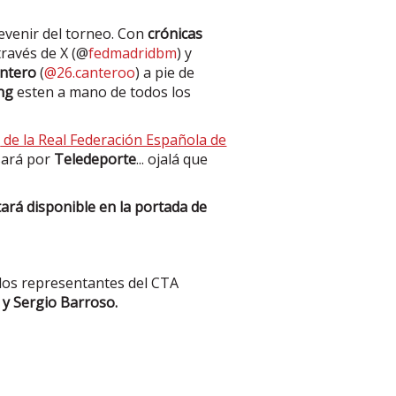
devenir del torneo. Con
crónicas
través de X (@
fedmadridbm
) y
antero
(
@26.canteroo
) a pie de
ing
esten a mano de todos los
e
de la Real Federación Española de
asará por
Teledeporte
... ojalá que
tará disponible en la portada de
 los representantes del CTA
l y Sergio Barroso.